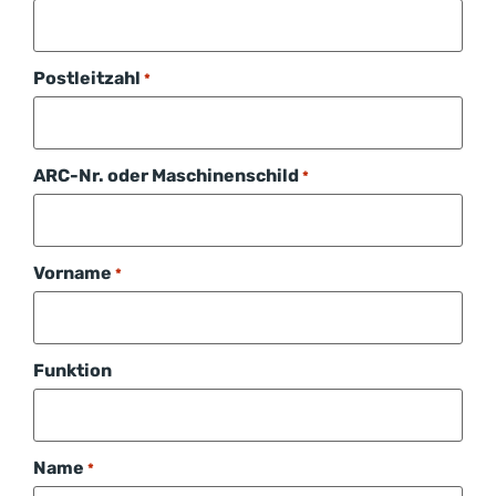
Postleitzahl
*
ARC-Nr. oder Maschinenschild
*
Vorname
*
Funktion
Name
*